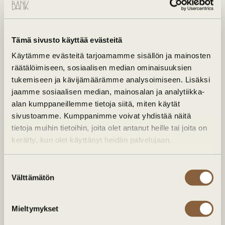
Sähköposti:*
Tämä sivusto käyttää evästeitä
Käytämme evästeitä tarjoamamme sisällön ja mainosten
Ravintola Bank saa lähestyä minua sähköpostitse
räätälöimiseen, sosiaalisen median ominaisuuksien
tukemiseen ja kävijämäärämme analysoimiseen. Lisäksi
Liity
jaamme sosiaalisen median, mainosalan ja analytiikka-
alan kumppaneillemme tietoja siitä, miten käytät
sivustoamme. Kumppanimme voivat yhdistää näitä
tietoja muihin tietoihin, joita olet antanut heille tai joita on
kerätty, kun olet käyttänyt heidän palvelujaan.
Suostumuksen
Välttämätön
valinta
Mieltymykset