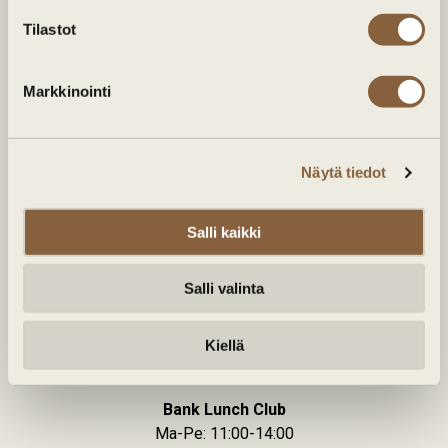
Tilastot
Markkinointi
Näytä tiedot
Salli kaikki
RAVINTOLA BANK
Salli valinta
Unioninkatu 20,
Kiellä
00130 Helsinki
Bank Lunch Club
Ma-Pe: 11:00-14:00