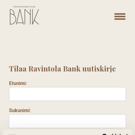
Skip
to
content
Tilaa
uutiskirje
Tilaa Ravintola Bank uutiskirje
Etunimi:
Sukunimi: