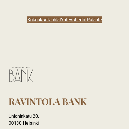
s
t
i
e
Kokoukset
Juhlat
Yhteystiedot
Palaute
d
o
t
RAVINTOLA BANK
Unioninkatu 20,
00130 Helsinki