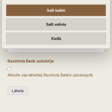
L
Lisää yrityksen laskutustiedot
Salli kaikki
i
Vapaa viesti
s
ä
Salli valinta
ä
y
r
Kiellä
i
t
y
k
Ravintola Bank uutiskirje
s
e
n
Minulle saa lähettää Ravintola Bankin uutiskirjeitä
l
a
s
Lähetä
k
u
t
u