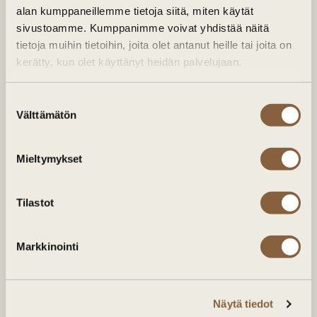
Nimi
*
alan kumppaneillemme tietoja siitä, miten käytät
sivustoamme. Kumppanimme voivat yhdistää näitä
tietoja muihin tietoihin, joita olet antanut heille tai joita on
kerätty, kun olet käyttänyt heidän palvelujaan.
Etunimi
Suostumuksen
Välttämätön
valinta
Sukunimi
Sähköposti
*
Mieltymykset
Tilastot
Puhelin
*
Markkinointi
Yritys
Näytä tiedot