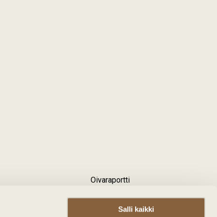
Oivaraportti
Evästeet ja tietosuoja
Töihin meille
Salli kaikki
Tilaa uutiskirje